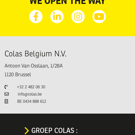
WE OPEN THE WAY
Facebook
Linkedin
Instagram
Youtube
Colas Belgium N.V.
Antoon Van Osslaan, 1/28A
1120
Brussel
Telefoon
+32 2 482 06 30
E-mail
info@colas.be
TVA
BE 0434 888 612
GROEP COLAS :