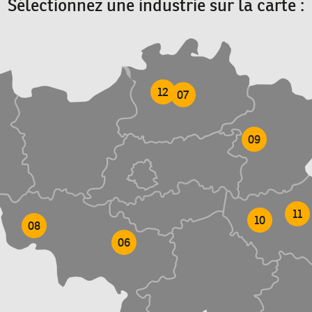
Sélectionnez une industrie sur la carte :
12
07
09
11
10
08
06