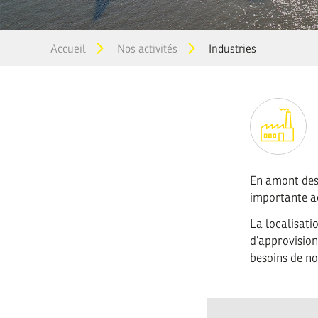
You
Accueil
Nos activités
Industries
are
here
En amont des 
importante ac
La localisati
d’approvisio
besoins de no