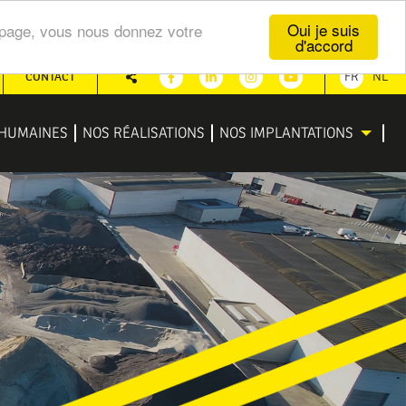
Oui je suis
te page, vous nous donnez votre
d'accord
CONTACT
FR
NL
Partager
Facebook
Linkedin
Instagram
Youtube
HUMAINES
NOS RÉALISATIONS
NOS IMPLANTATIONS