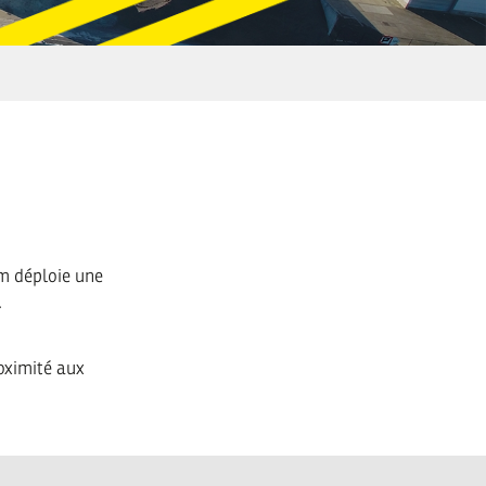
um déploie une
.
oximité aux