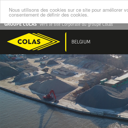
Nous utilisons des cookies sur ce site pour améliorer vo
consentement de définir des cookies.
Aller
GROUPE COLAS
Vers le site Corporate du groupe Colas
au
contenu
NAV
BELGIUM
principal
PRI