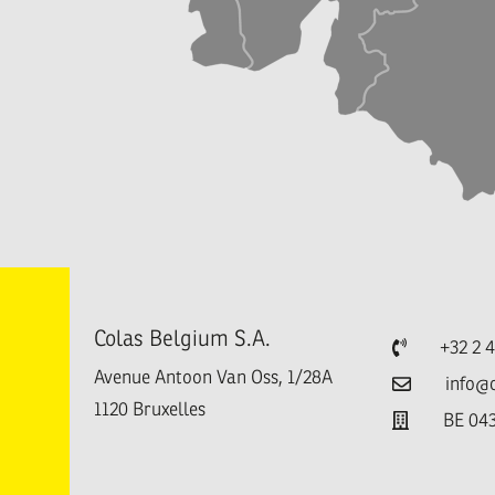
Colas Belgium S.A.
Téléphone
+32 2 
Avenue Antoon Van Oss, 1/28A
Email
info@
1120
Bruxelles
TVA
BE 043
e