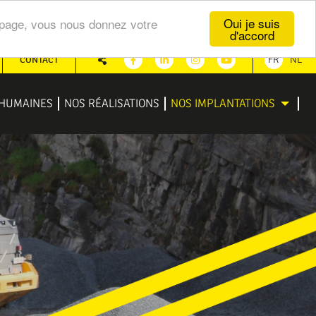
Oui je suis
te page, vous nous donnez votre
d'accord
CONTACT
FR
NL
Partager
Facebook
Linkedin
Instagram
Youtube
HUMAINES
NOS RÉALISATIONS
NOS IMPLANTATIONS