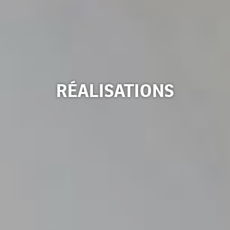
RÉALISATIONS
Image