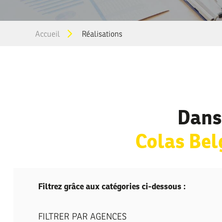
You
Accueil
Réalisations
are
here
Dans
Colas Be
Filtrez grâce aux catégories ci-dessous :
FILTRER PAR AGENCES