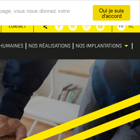
Oui je suis
te page, vous nous donnez votre
d'accord
CONTACT
FR
NL
Partager
Facebook
Linkedin
Instagram
Youtube
HUMAINES
NOS RÉALISATIONS
NOS IMPLANTATIONS