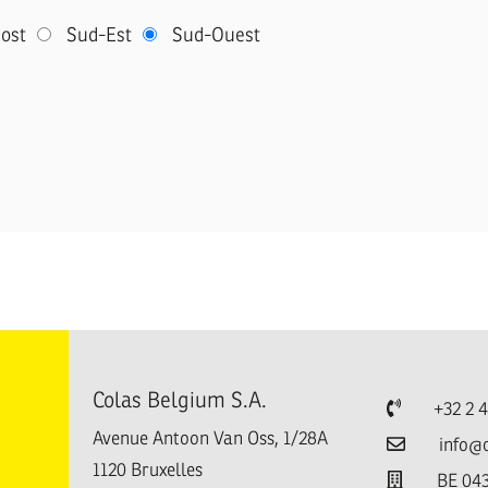
ost
Sud-Est
Sud-Ouest
Colas Belgium S.A.
Téléphone
+32 2 
Avenue Antoon Van Oss, 1/28A
Email
info@
1120
Bruxelles
TVA
BE 043