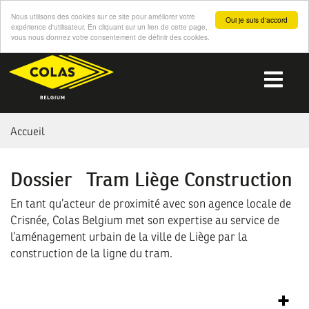
Nous utilisons des cookies sur ce site pour améliorer votre
Oui je suis d'accord
expérience d'utilisateur. En cliquant sur un lien de cette page,
vous nous donnez votre consentement de définir des cookies.
Aller
au
Me
contenu
principal
You
Accueil
are
Dossier
|
Tram Liège Construction
here
En tant qu’acteur de proximité avec son agence locale de
Crisnée, Colas Belgium met son expertise au service de
l’aménagement urbain de la ville de Liège par la
construction de la ligne du tram.