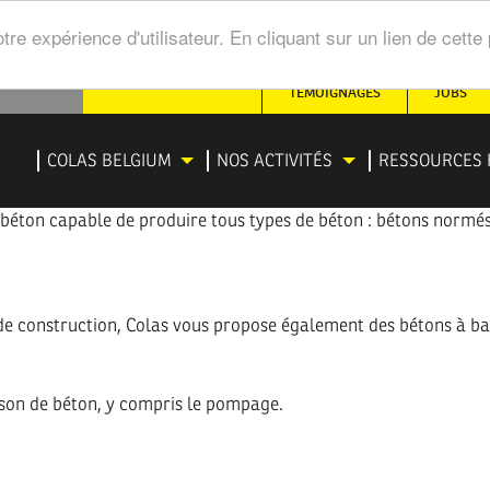
tre expérience d'utilisateur. En cliquant sur un lien de cet
SECONDARY
TÉMOIGNAGES
JOBS
NAVIGATION
IGATION
COLAS BELGIUM
NOS ACTIVITÉS
RESSOURCES 
NCIPALE
 béton capable de produire tous types de béton : bétons normés,
es de construction, Colas vous propose également des bétons à b
aison de béton, y compris le pompage.