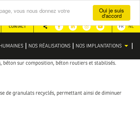
Oui je suis
te page, vous nous donnez votre
d'accord
CONTACT
FR
NL
Partager
Facebook
Linkedin
Instagram
Youtube
HUMAINES
NOS RÉALISATIONS
NOS IMPLANTATIONS
 béton sur composition, béton routiers et stabilisés.
ase de granulats recyclés, permettant ainsi de diminuer