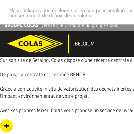
Nous utilisons des cookies sur ce site pour améliorer vo
consentement de définir des cookies.
Aller
GROUPE COLAS
Vers le site Corporate du groupe Colas
au
contenu
NAV
BELGIUM
principal
PRI
Sur son site de Seraing, Colas dispose d’une récente centrale à
De plus, La centrale est certifiée BENOR.
Grâce à son activité in situ de valorisation des déchets inert
l’impact environnemental de votre projet.
Avec ses propres Mixer, Colas vous propose un service de livr