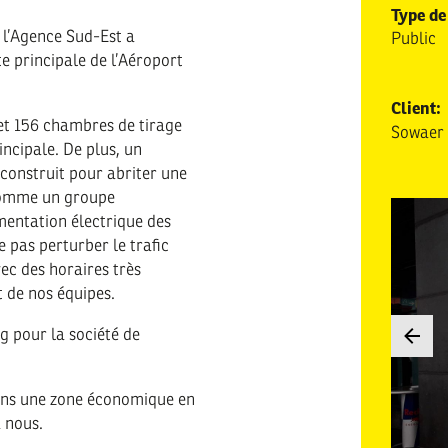
Type de
 l’Agence Sud-Est a
Public
te principale de l’Aéroport
Client:
 et 156 chambres de tirage
Sowaer
incipale. De plus, un
construit pour abriter une
 comme un groupe
mentation électrique des
e pas perturber le trafic
vec des horaires très
t de nos équipes.
g pour la société de
ans une zone économique en
à nous.