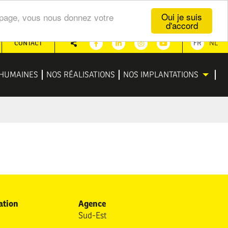
Oui je suis
te page, vous nous donnez votre
d'accord
CONTACT
FR
NL
Partager
Facebook
Linkedin
Instagram
Youtube
HUMAINES
NOS RÉALISATIONS
NOS IMPLANTATIONS
ation
Agence
Sud-Est