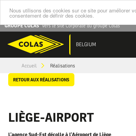
Nous utilisons des cookies sur ce site pour améliorer vo
consentement de définir des cookies.
Aller
GROUPE COLAS
Vers le site Corporate du groupe Colas
au
contenu
NAV
BELGIUM
principal
PRI
You
Accueil
Réalisations
are
RETOUR AUX RÉALISATIONS
here
LIÈGE-AIRPORT
L’agence Sud-Est décolle à l’Aéroport de Liège