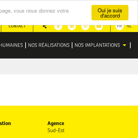
Oui je suis
te page, vous nous donnez votre
d'accord
CONTACT
FR
NL
Partager
Facebook
Linkedin
Instagram
Youtube
HUMAINES
NOS RÉALISATIONS
NOS IMPLANTATIONS
ation
Agence
Sud-Est