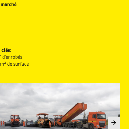
 marché
 clés:
T d’enrobés
m² de surface