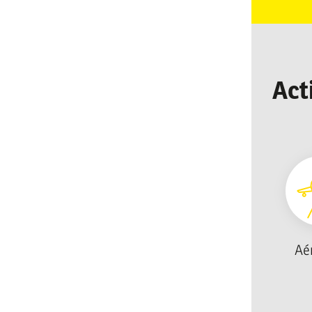
Act
Aé