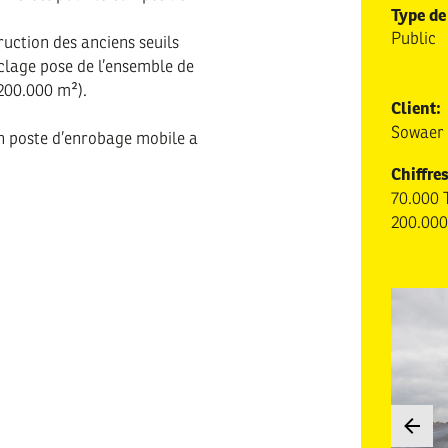
Type de
Public
ruction des anciens seuils
clage pose de l’ensemble de
(200.000 m²).
Client:
Sowaer
un poste d’enrobage mobile a
Chiffres
70.000 
200.000