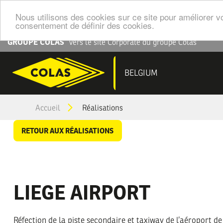
Nous utilisons des cookies sur ce site pour améliorer vo
consentement de définir des cookies.
Aller
GROUPE COLAS
Vers le site Corporate du groupe Colas
au
contenu
NAV
BELGIUM
principal
PRI
You
Accueil
Réalisations
are
RETOUR AUX RÉALISATIONS
here
LIEGE AIRPORT
Réfection de la piste secondaire et taxiway de l’aéroport d