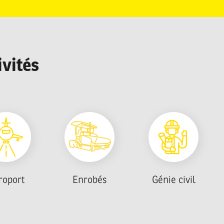
ivités
roport
Enrobés
Génie civil