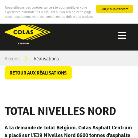
Nous utilisons des cookies sur ce site pour améliorer votre
Oui je suis d'accord
expérience d'utilisateur. En cliquant sur un lien de cette page,
vous nous donnez votre consentement de définir des cookies.
Aller
au
Me
contenu
principal
You
Accueil
Réalisations
are
RETOUR AUX RÉALISATIONS
here
TOTAL NIVELLES NORD
À la demande de Total Belgium, Colas Asphalt Centrum
a placé sur l’E19 Nivelles Nord 8600 tonnes d'asphalte