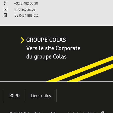
Téléphone
+32 2 482 06 30
Email
info@colas.be
TVA
BE 0434 888 612
GROUPE COLAS
Vers le site Corporate
du groupe Colas
MENU
RGPD
Liens utiles
PIED