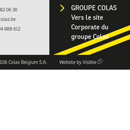
GROUPE COLAS
482 06 30
Vers le site
colas.be
Corporate du
4 888 612
groupe Colas
026 Colas Belgium S.A.
Website by
Visible