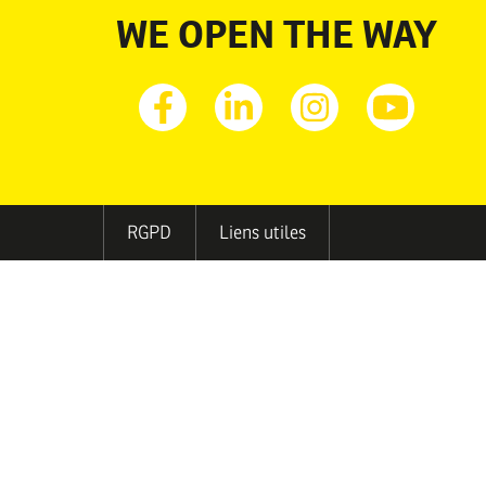
WE OPEN THE WAY
Facebook
Linkedin
Instagram
Youtub
MENU
RGPD
Liens utiles
PIED
DE
PAGE