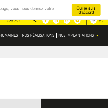
Oui je suis
te page, vous nous donnez votre
d'accord
CONTACT
FR
NL
Partager
Facebook
Linkedin
Instagram
Youtube
HUMAINES
NOS RÉALISATIONS
NOS IMPLANTATIONS