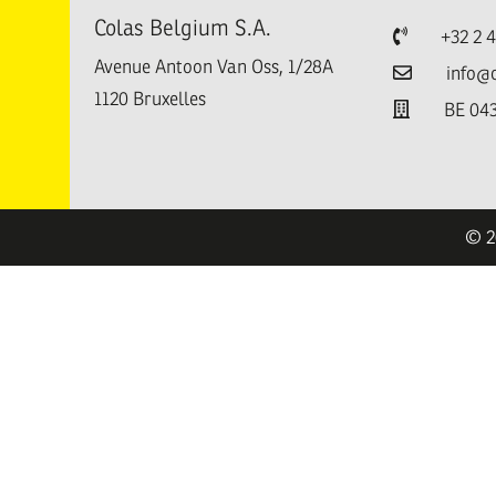
Colas Belgium S.A.
Téléphone
+32 2 
Avenue Antoon Van Oss, 1/28A
Email
info@
1120
Bruxelles
TVA
BE 043
e
© 2