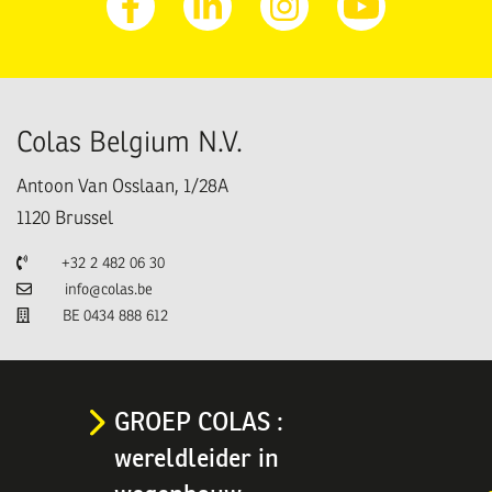
Facebook
Linkedin
Instagram
Youtube
Colas Belgium N.V.
Antoon Van Osslaan, 1/28A
1120
Brussel
Telefoon
+32 2 482 06 30
E-mail
info@colas.be
TVA
BE 0434 888 612
GROEP COLAS :
wereldleider in