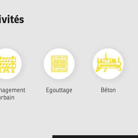
ivités
nagement
Egouttage
Béton
urbain