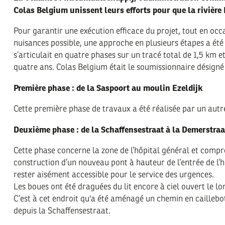
Colas Belgium unissent leurs efforts pour que la rivière 
Pour garantir une exécution efficace du projet, tout en oc
nuisances possible, une approche en plusieurs étapes a été
s’articulait en quatre phases sur un tracé total de 1,5 km e
quatre ans. Colas Belgium était le soumissionnaire désigné 
Première phase : de la Saspoort au moulin Ezeldijk
Cette première phase de travaux a été réalisée par un autr
Deuxième phase : de la Schaffensestraat à la Demerstraa
Cette phase concerne la zone de l’hôpital général et com
construction d’un nouveau pont à hauteur de l’entrée de l’hô
rester aisément accessible pour le service des urgences.
Les boues ont été draguées du lit encore à ciel ouvert le lo
C’est à cet endroit qu'a été aménagé un chemin en caillebot
depuis la Schaffensestraat.