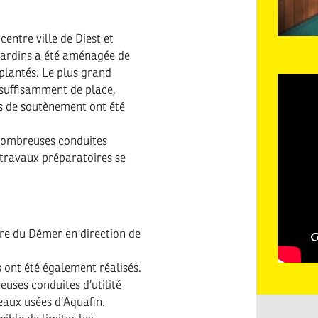
entre ville de Diest et
La
 jardins a été aménagée de
rivière
plantés. Le plus grand
Démer
 suffisamment de place,
à
s de soutènement ont été
ciel
ouvert
 nombreuses conduites
 travaux préparatoires se
re du Démer en direction de
 ont été également réalisés.
uses conduites d’utilité
’eaux usées d’Aquafin.