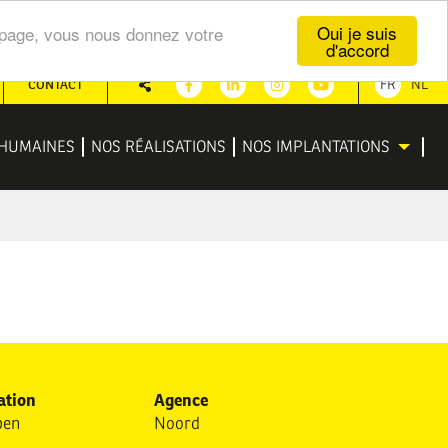
Oui je suis
te page, vous nous donnez votre
d'accord
CONTACT
FR
NL
Partager
Facebook
Linkedin
Instagram
Youtube
HUMAINES
NOS RÉALISATIONS
NOS IMPLANTATIONS
ation
Agence
pen
Noord