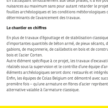
En s’attaquant simultanément aux deux phases, il a été poss
nuisances au maximum sans pour autant retarder le proje
fouilles archéologiques et les conditions météorologiques o
déterminants de l’avancement des travaux.
Le chantier en chiffres
En plus de travaux d’égouttage et de stabilisation classique
d’importantes quantités de béton armé, de pieux sécants, d
gabions, de maçonnerie, de caillebotis en bois et de constr
bois et l’acier Corten.
Autre élément spécifique à ce projet, les travaux d’excavat
réalisés sous la supervision et le contrôle d’une équipe d’a
éléments archéologiques seront donc restaurés et intégrés 
Enfin, les équipes de Colas Belgium ont démontré avec succ
première fois – qu’une armature en fibres d’acier représent
alternative valable à l’armature classique.