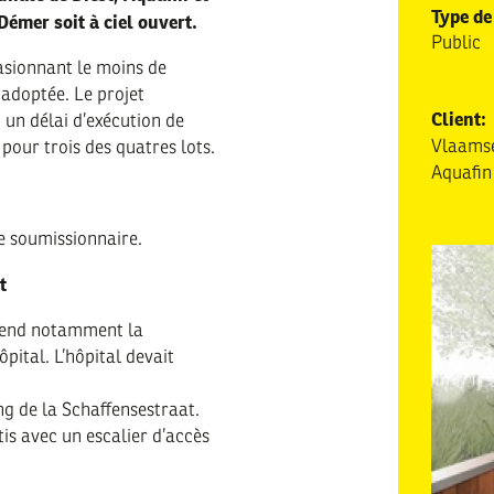
Type de
Démer soit à ciel ouvert.
Public
casionnant le moins de
 adoptée. Le projet
Client:
t un délai d’exécution de
Vlaamse
pour trois des quatres lots.
Aquafin
e soumissionnaire.
t
prend notamment la
pital. L’hôpital devait
ng de la Schaffensestraat.
is avec un escalier d’accès