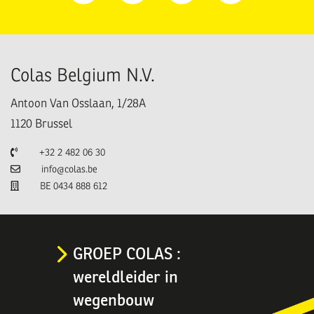
Facebook
Linkedin
Instagram
Youtube
Colas Belgium N.V.
Antoon Van Osslaan, 1/28A
1120
Brussel
Telefoon
+32 2 482 06 30
E-mail
info@colas.be
TVA
BE 0434 888 612
GROEP COLAS :
wereldleider in
wegenbouw