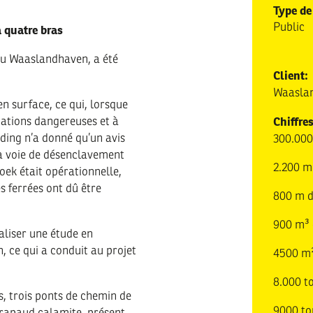
Type de
Public
à quatre bras
 du Waaslandhaven, a été
Client:
Waasla
en surface, ce qui, lorsque
Chiffres
uations dangereuses et à
ding n’a donné qu’un avis
300.000
la voie de désenclavement
2.200 m
hoek était opérationnelle,
s ferrées ont dû être
800 m d
900 m³ 
aliser une étude en
 ce qui a conduit au projet
4500 m²
8.000 t
, trois ponts de chemin de
9000 to
 crapaud calamite, présent