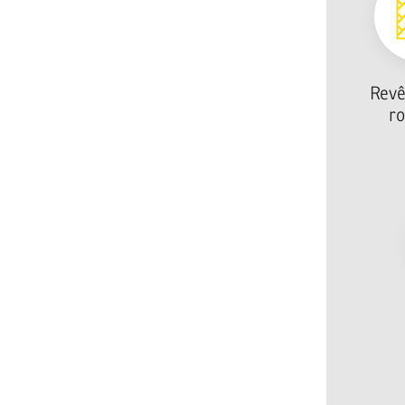
Rev
ro