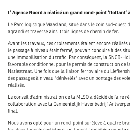
L’ Agence Noord a réalisé un grand rond-point ‘flottant’ 
Le Parc logistique Waasland, situé dans le coin sud-ouest
agrandi et traverse ainsi trois lignes de chemin de fer.
Avant les travaux, ces croisements étaient encore réalisés 
le passage à niveau était fermé, pouvait conduire à des sit
une immobilisation du trafic. Par conséquent, la SNCB-Hol
favorable conditionnel pour le permis de construction de 
Natiestraat. Une fois que la liaison ferroviaire du Liefkens
des passages à niveau "dénivelés" avec un pontage des voie
réalisés.
Le conseil d'administration de la MLSO a décidé de faire ré
collaboration avec la Gemeentelijk Havenbedrijf Antwerpen,
final.
Nous avons opté pour un rond-point surélevé à quatre bras
fer, deux tunnels cyclistes et un tunnel amphibien pour le