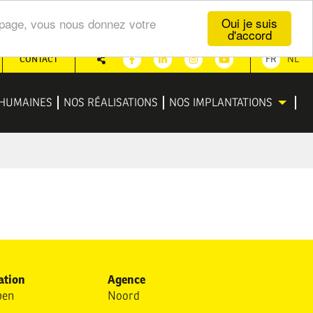
Oui je suis
te page, vous nous donnez votre
d'accord
CONTACT
FR
NL
Partager
Facebook
Linkedin
Instagram
Youtube
HUMAINES
NOS RÉALISATIONS
NOS IMPLANTATIONS
ation
Agence
pen
Noord