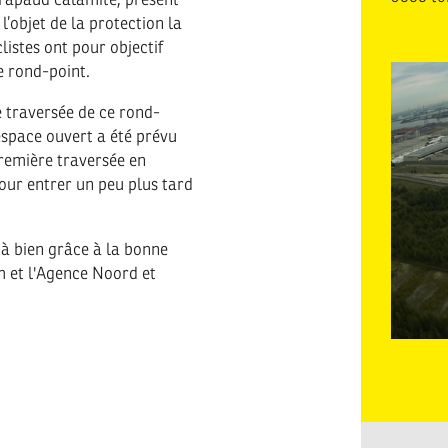
’objet de la protection la
clistes ont pour objectif
le rond-point.
ue traversée de ce rond-
espace ouvert a été prévu
première traversée en
pour entrer un peu plus tard
à bien grâce à la bonne
m et l'Agence Noord et
Colas
-
Réalisa
d'un
rond-