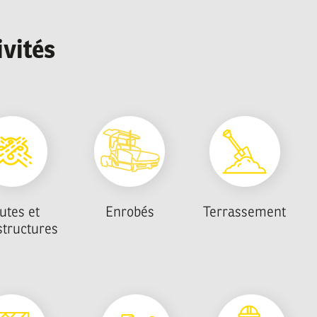
ivités
ue
nd
utes et
Enrobés
Terrassement
structures