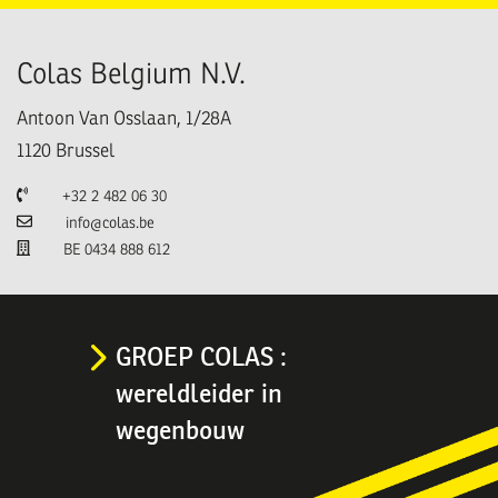
Colas Belgium N.V.
Antoon Van Osslaan, 1/28A
1120
Brussel
Telefoon
+32 2 482 06 30
E-mail
info@colas.be
TVA
BE 0434 888 612
GROEP COLAS :
wereldleider in
wegenbouw