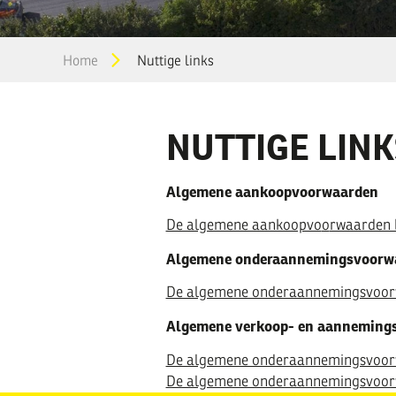
You
Home
Nuttige links
are
here
NUTTIGE LINK
Algemene aankoopvoorwaarden
De algemene aankoopvo
o
rwaarden 
Algemene onderaannemingsvoorw
De algemene onderaannemingsvoorw
Algemene verkoop- en aanneming
De algemene onderaannemingsvoorw
De algemene onderaannemingsvoorw