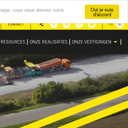
Oui je suis
te page, vous nous donnez votre
d'accord
CONTACT
FR
NL
Share
Facebook
Linkedin
Instagram
Youtube
RESOURCES
ONZE REALISATIES
ONZE VESTIGINGEN