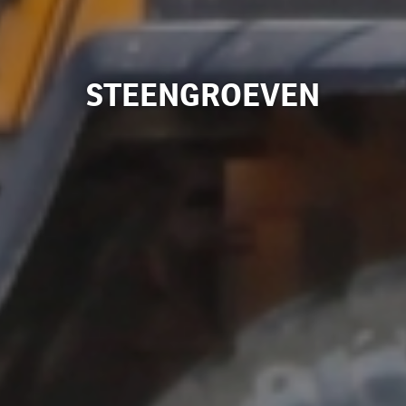
STEENGROEVEN
Afbeelding