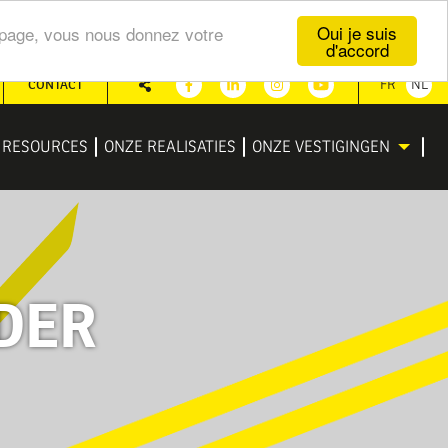
Oui je suis
te page, vous nous donnez votre
d'accord
CONTACT
FR
NL
Share
Facebook
Linkedin
Instagram
Youtube
RESOURCES
ONZE REALISATIES
ONZE VESTIGINGEN
DER