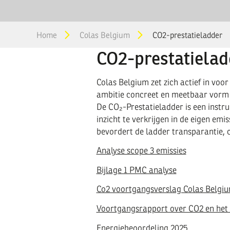
You
Home
Colas Belgium
CO2-prestatieladder
are
CO2-prestatielad
here
Colas Belgium zet zich actief in vo
ambitie concreet en meetbaar vorm t
De CO₂-Prestatieladder is een instr
inzicht te verkrijgen in de eigen em
bevordert de ladder transparantie, 
Analyse scope 3 emissies
Bijlage 1 PMC analyse
Co2 voortgangsverslag Colas Belgiu
Voortgangsrapport over CO2 en het 
Energiebeoordeling 2025