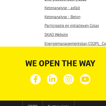
Ketenanalyse - asfalt
Ketenanalyse - Beton
Participatie en initiatieven Colas
SKAO Website
Energiemanagementplan CO2PL_Co
WE OPEN THE WAY
Facebook
Linkedin
Instagram
Youtub
MENU