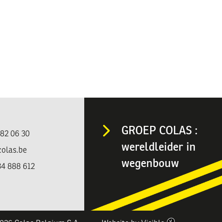
GROEP COLAS :
482 06 30
wereldleider in
colas.be
wegenbouw
4 888 612