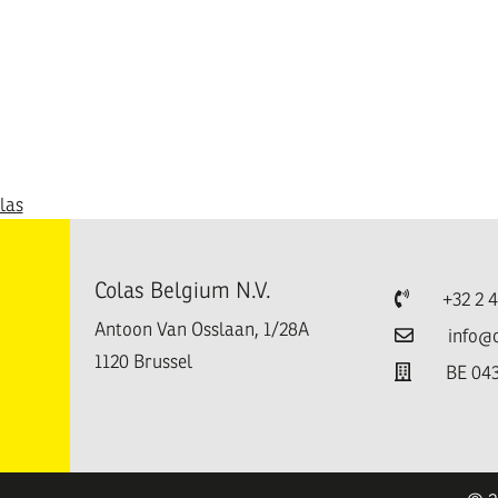
las
Colas Belgium N.V.
Telefoon
+32 2 
Antoon Van Osslaan, 1/28A
E-mail
info@
1120
Brussel
TVA
BE 043
e