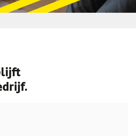
ijft
drijf.