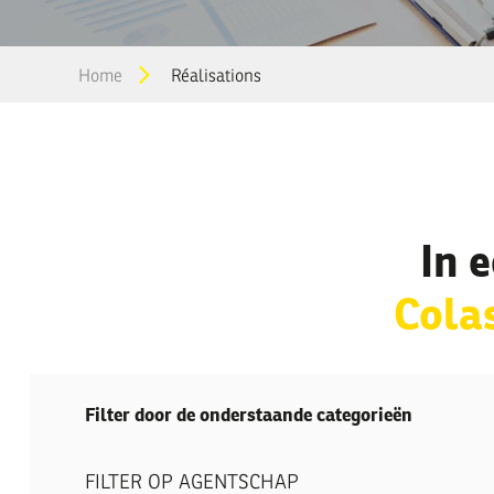
You
Home
Réalisations
are
here
In 
Cola
Filter door de onderstaande categorieën
FILTER OP AGENTSCHAP