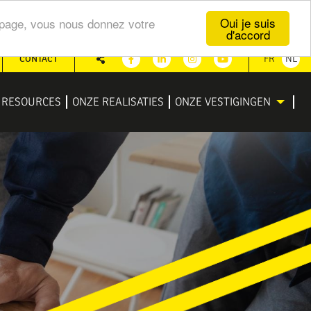
Oui je suis
te page, vous nous donnez votre
d'accord
CONTACT
FR
NL
Share
Facebook
Linkedin
Instagram
Youtube
RESOURCES
ONZE REALISATIES
ONZE VESTIGINGEN