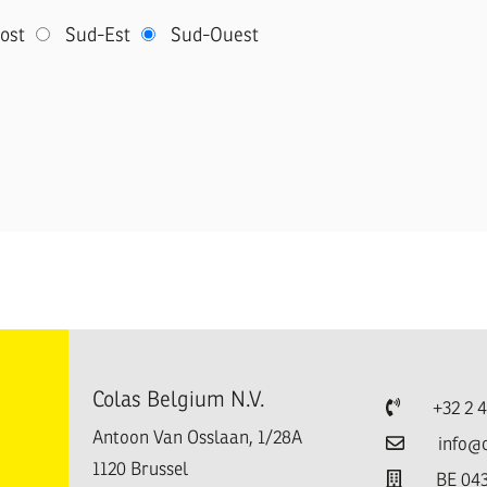
ost
Sud-Est
Sud-Ouest
Colas Belgium N.V.
Telefoon
+32 2 
Antoon Van Osslaan, 1/28A
E-mail
info@
1120
Brussel
TVA
BE 043