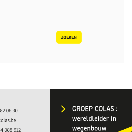
ZOEKEN
GROEP COLAS :
482 06 30
wereldleider in
colas.be
wegenbouw
4 888 612