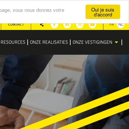
Oui je suis
te page, vous nous donnez votre
d'accord
CONTACT
FR
NL
Share
Facebook
Linkedin
Instagram
Youtube
RESOURCES
ONZE REALISATIES
ONZE VESTIGINGEN