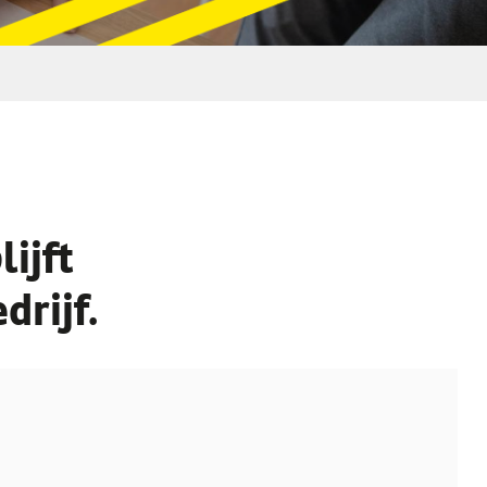
ijft
drijf.