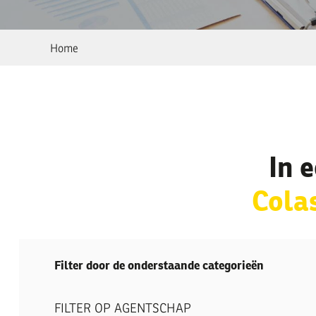
You
Home
are
here
In 
Cola
Filter door de onderstaande categorieën
FILTER OP AGENTSCHAP