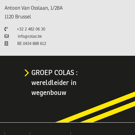
Antoon Van Osslaan, 1/28A
1120
Brussel
Telefoon
+32 2 482 06 30
E-mail
info@colas.be
TVA
BE 0434 888 612
GROEP COLAS :
wereldleider in
wegenbouw