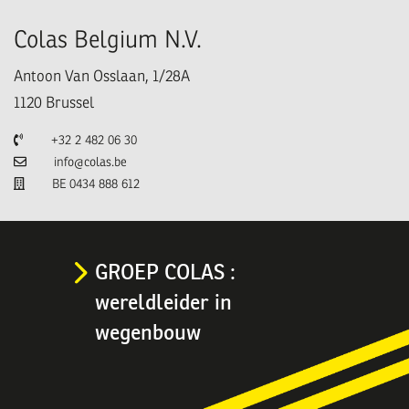
Colas Belgium N.V.
Antoon Van Osslaan, 1/28A
1120
Brussel
Telefoon
+32 2 482 06 30
E-mail
info@colas.be
TVA
BE 0434 888 612
GROEP COLAS :
wereldleider in
wegenbouw