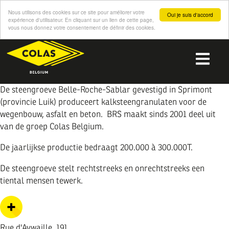
Nous utilisons des cookies sur ce site pour améliorer votre
Oui je suis d'accord
expérience d'utilisateur. En cliquant sur un lien de cette page,
vous nous donnez votre consentement de définir des cookies.
Overslaan
en
Me
naar
de
inhoud
De steengroeve Belle-Roche-Sablar gevestigd in Sprimont
gaan
(provincie Luik) produceert kalksteengranulaten voor de
wegenbouw, asfalt en beton. BRS maakt sinds 2001 deel uit
van de groep Colas Belgium.
De jaarlijkse productie bedraagt 200.000 à 300.000T.
De steengroeve stelt rechtstreeks en onrechtstreeks een
tiental mensen tewerk.
Rue d'Aywaille, 191