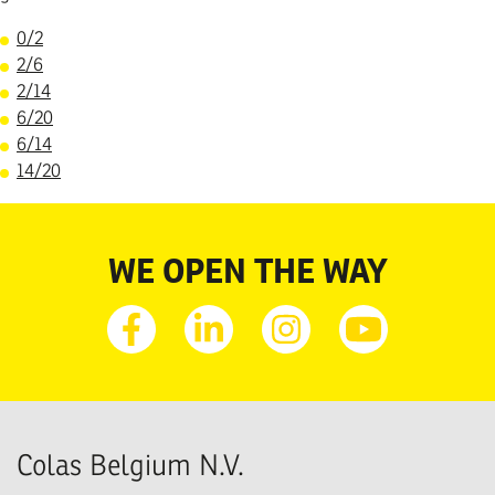
0/2
2/6
2/14
6/20
6/14
14/20
WE OPEN THE WAY
Facebook
Linkedin
Instagram
Youtube
Colas Belgium N.V.