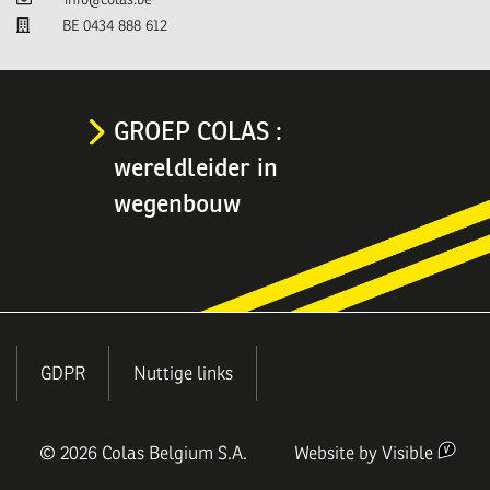
TVA
BE 0434 888 612
GROEP COLAS :
wereldleider in
wegenbouw
MENU
GDPR
Nuttige links
PIED
DE
© 2026 Colas Belgium S.A.
Website by
Visible