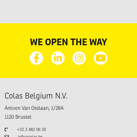
WE OPEN THE WAY
Facebook
Linkedin
Instagram
Youtube
Colas Belgium N.V.
Antoon Van Osslaan, 1/28A
1120
Brussel
Telefoon
+32 2 482 06 30
E-mail
info@colas.be