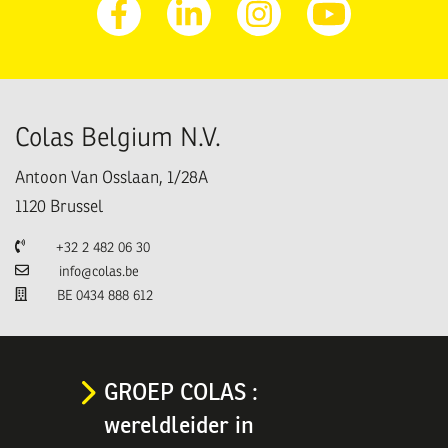
Facebook
Linkedin
Instagram
Youtube
Colas Belgium N.V.
Antoon Van Osslaan, 1/28A
1120
Brussel
Telefoon
+32 2 482 06 30
E-mail
info@colas.be
TVA
BE 0434 888 612
GROEP COLAS :
wereldleider in