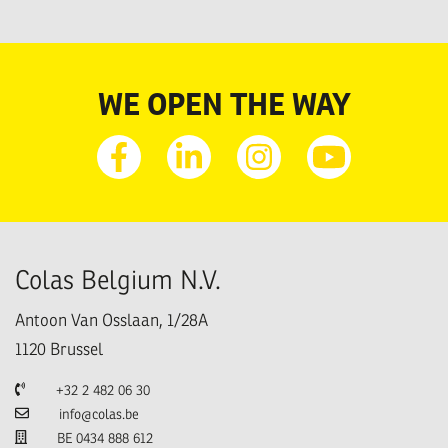
WE OPEN THE WAY
Facebook
Linkedin
Instagram
Youtube
Colas Belgium N.V.
Antoon Van Osslaan, 1/28A
1120
Brussel
Telefoon
+32 2 482 06 30
E-mail
info@colas.be
TVA
BE 0434 888 612